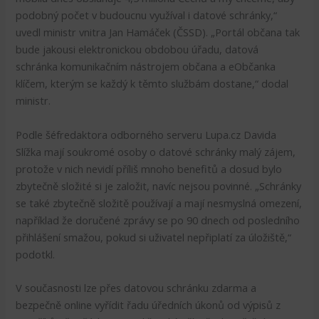
podobný počet v budoucnu využíval i datové schránky,“
uvedl ministr vnitra Jan Hamáček (ČSSD). „Portál občana tak
bude jakousi elektronickou obdobou úřadu, datová
schránka komunikačním nástrojem občana a eObčanka
klíčem, kterým se každý k těmto službám dostane,“ dodal
ministr.
Podle šéfredaktora odborného serveru Lupa.cz Davida
Slížka mají soukromé osoby o datové schránky malý zájem,
protože v nich nevidí příliš mnoho benefitů a dosud bylo
zbytečně složité si je založit, navíc nejsou povinné. „Schránky
se také zbytečně složitě používají a mají nesmyslná omezení,
například že doručené zprávy se po 90 dnech od posledního
přihlášení smažou, pokud si uživatel nepřiplatí za úložiště,“
podotkl.
V současnosti lze přes datovou schránku zdarma a
bezpečně online vyřídit řadu úředních úkonů od výpisů z