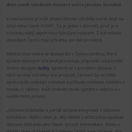
dnes uvedl náměstek ministra vnitra Jaroslav Strouhal.
V současnosti je kvůli zřízení datové schránky nutné dojít na
úřad nebo Czech POINT. To je jeden z důvodů, proč je o
schránky nízký zájem mezi fyzickými osobami. Z 6,6 milionu
dospělých Čechů mají schránku jen dvě procenta.
Ministerstvo vnitra ve spolupráci s Českou poštou, která
systém datových schránek provozuje, připravilo od pondělí
změnu designu
služby
. Sjednotí se s portálem občana, s
nímž se mají schránky více propojit. Zároveň by se mělo
zjednodušit ovládání schránek a přibude možnost ovládání z
mobilu či tabletu. Kvůli změnám bude systém v sobotu a v
neděli mimo provoz.
„Chceme eObčanku a portál občana integrovat s datovou
schránkou. Naším cílem je, aby všichni s eObčankou využívali
datovou schránku jako hlavní způsob komunikace. Banku v
mobilu dnes obsluhuje 4,5 milionu Čechů a my chceme, aby